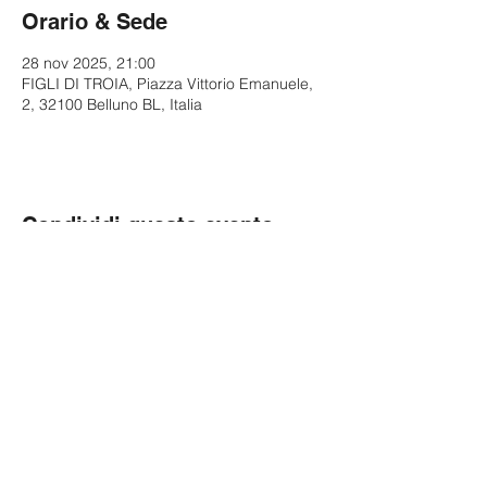
Orario & Sede
28 nov 2025, 21:00
FIGLI DI TROIA, Piazza Vittorio Emanuele,
2, 32100 Belluno BL, Italia
Condividi questo evento
© 2023 by Diverto SRL
Via San Vitale 15 Bologna (BO), 40125
C.F. e P.IVA:
02628151207
Segui Paolo Cevoli su: