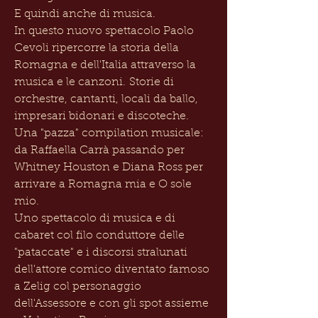
E quindi anche di musica.
In questo nuovo spettacolo Paolo
Cevoli ripercorre la storia della
Romagna e dell'Italia attraverso la
musica e le canzoni.
Storie di
orchestre, cantanti, locali da ballo,
impresari bidonari e discoteche.
Una "pazza" compilation musicale:
da Raffaella Carrà passando per
Whitney Houston e Diana Ross per
arrivare a Romagna mia e O sole
mio.
Uno spettacolo di musica e di
cabaret col filo conduttore delle
"pataccate" e i discorsi stralunati
dell'attore comico diventato famoso
a Zelig col personaggio
dell'Assessore e con gli spot assieme