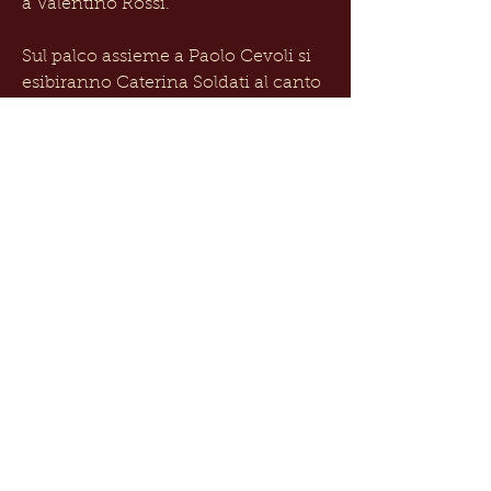
a Valentino Rossi.
Sul palco assieme a Paolo Cevoli si
esibiranno Caterina Soldati al canto
(in tv 900 con Pippo Baudo), Andrea
Poltronieri al sax e alla voce
(Colorado), Roberto Ravaioli,
clarinetto, chitarra, voce.
Torna alle date
Guarda il trailer
© 2023 by Diverto SRL
Via San Vitale 15 Bologna (BO), 40125
C.F. e P.IVA:
02628151207
Segui Paolo Cevoli su: