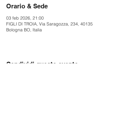
Orario & Sede
03 feb 2026, 21:00
FIGLI DI TROIA, Via Saragozza, 234, 40135
Bologna BO, Italia
Condividi questo evento
© 2023 by Diverto SRL
Via San Vitale 15 Bologna (BO), 40125
C.F. e P.IVA:
02628151207
Segui Paolo Cevoli su: