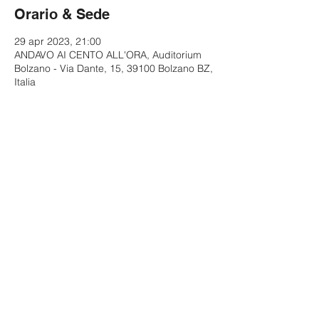
Orario & Sede
29 apr 2023, 21:00
ANDAVO AI CENTO ALL'ORA, Auditorium
Bolzano - Via Dante, 15, 39100 Bolzano BZ,
Italia
Condividi questo evento
© 2023 by Diverto SRL
Via San Vitale 15 Bologna (BO), 40125
C.F. e P.IVA:
02628151207
Segui Paolo Cevoli su: