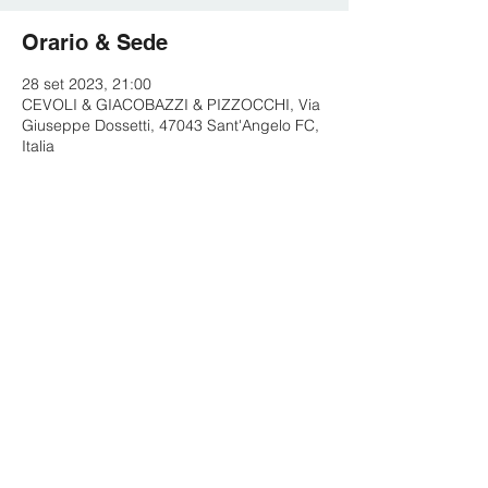
Orario & Sede
28 set 2023, 21:00
CEVOLI & GIACOBAZZI & PIZZOCCHI, Via
Giuseppe Dossetti, 47043 Sant'Angelo FC,
Italia
Condividi questo evento
© 2023 by Diverto SRL
Via San Vitale 15 Bologna (BO), 40125
C.F. e P.IVA:
02628151207
Segui Paolo Cevoli su: