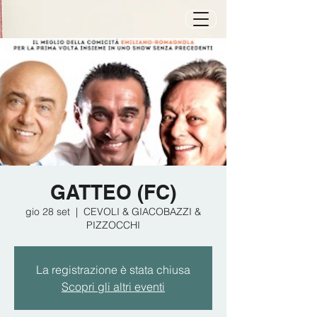
GATTEO (FC)
gio 28 set
  |  
CEVOLI & GIACOBAZZI &
PIZZOCCHI
La registrazione è stata chiusa
Scopri gli altri eventi