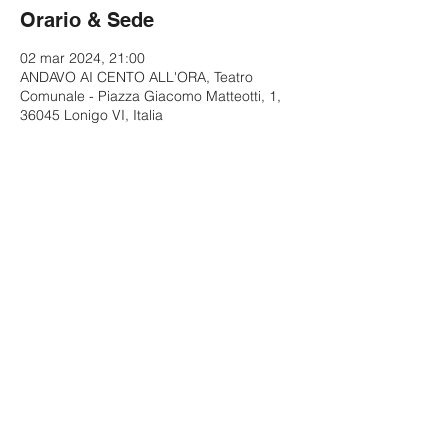
Orario & Sede
02 mar 2024, 21:00
ANDAVO AI CENTO ALL'ORA, Teatro
Comunale - Piazza Giacomo Matteotti, 1,
36045 Lonigo VI, Italia
Condividi questo evento
© 2023 by Diverto SRL
Via San Vitale 15 Bologna (BO), 40125
C.F. e P.IVA:
02628151207
Segui Paolo Cevoli su: