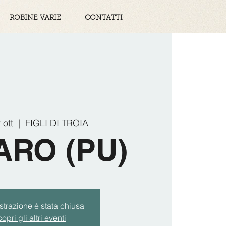
ROBINE VARIE
CONTATTI
 ott
  |  
FIGLI DI TROIA
ARO (PU)
strazione è stata chiusa
opri gli altri eventi